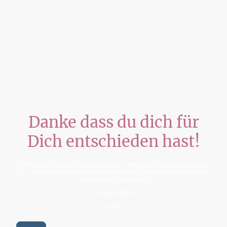
Julia Krause-Wahl
Danke dass du dich für
Dich entschieden hast!
Ich freu mich sehr, dir schon bald in der Tiefe und Weite zu begegnen.
Du erhälst alle weiteren Informationen und Links per Mail. Melde dich
wenn du noch Fragen hast.
Bis ganz bald!
Julia